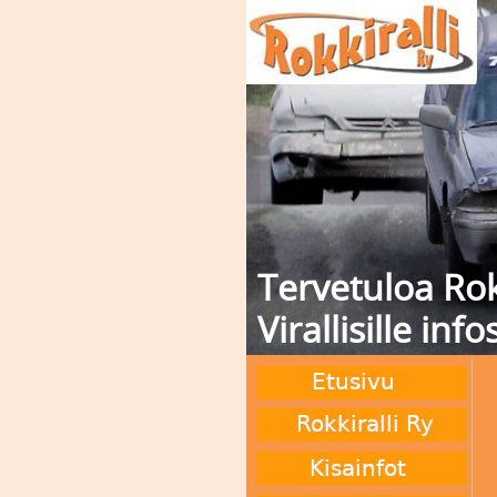
Tervetuloa Rok
Virallisille info