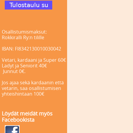
Osallistumismaksut:
Rokkiralli Ry:n tilille
IBAN: FI8342130010030042
Vetari, kardaani ja Super 60€
Ladyt ja Seniorit 40€
Junnut 0€.
Jos ajaa sekä kardaanin että
vetarin, saa osallistumisen
yhteishintaan 100€
Löydät meidät myös
Facebookista